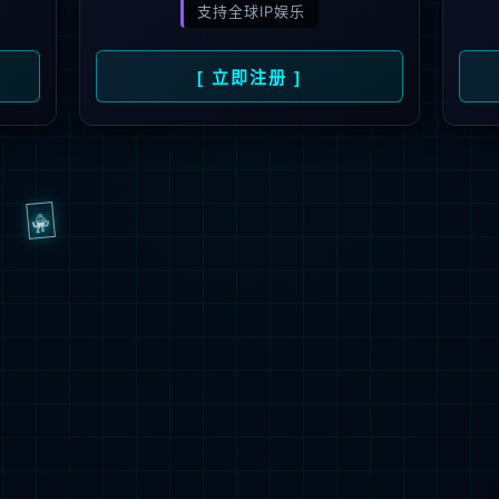
态
技术服务
研发项目
社会责
任
国官网
合成方法开发
KS凯时中国官网研
环境责任
究院
分析方法开发
新药研发项目
社会责任
聚乙二醇化技术
新产品研发项目
治理责任
服务