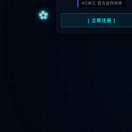
回到首页
关于KS凯时中国
产品中心
新闻动
官网
公司简介
高分子量聚乙二醇衍
KS凯时中
生物
新闻
发展历程
单分散聚乙二醇衍生
物
KS凯时中国官网荣誉
PEG连接子
（Linker）